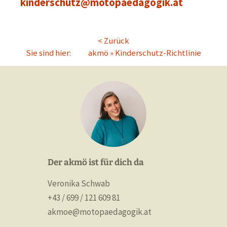
kinderschutz@motopaedagogik.at
< Zurück
Sie sind hier:
akmö
»
Kinderschutz-Richtlinie
Der akmö ist für dich da
Veronika Schwab
+43 / 699 / 121 609 81
akmoe@motopaedagogik.at