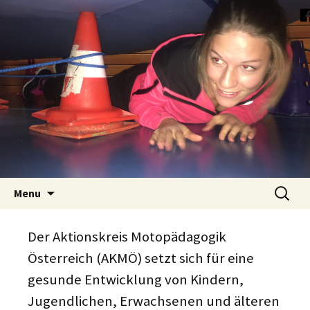
Skip
Such
Menu
to
nach:
content
Der Aktionskreis Motopädagogik
Österreich (AKMÖ) setzt sich für eine
gesunde Entwicklung von Kindern,
Jugendlichen, Erwachsenen und älteren