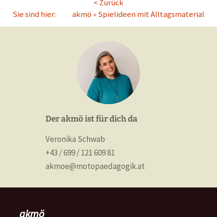
< Zurück
Sie sind hier:
akmö
»
Spielideen mit Alltagsmaterial
Der akmö ist für dich da
Veronika Schwab
+43 / 699 / 121 609 81
akmoe@motopaedagogik.at
akmö