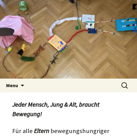
Skip
Such
Menu
to
nach:
content
Jeder Mensch, Jung & Alt, braucht
Bewegung!
Für alle
Eltern
bewegungshungriger