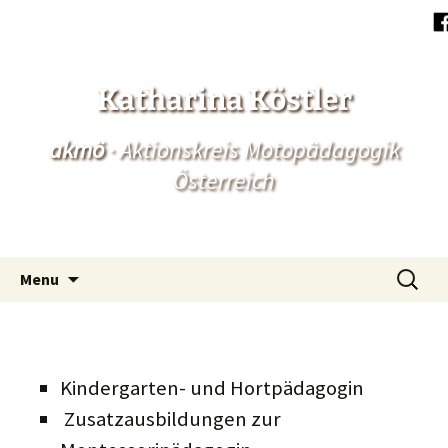
Katharina Köstler
akmö
· Aktionskreis Motopädagogik
Österreich
Skip
Such
Menu
to
nach:
content
Kindergarten- und Hortpädagogin
Zusatzausbildungen zur