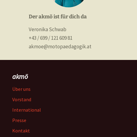
Der akmö ist für dich da
Veronika Schwab
+43 / 699 / 121 609 81
akmoe@motopaedagogik.at
akmö
Über uns
Vorstand
International
Presse
Kontakt