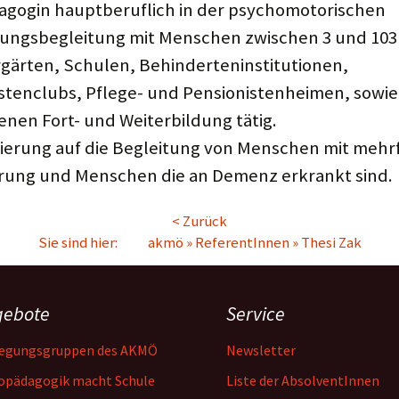
gogin hauptberuflich in der psychomotorischen
ungsbegleitung mit Menschen zwischen 3 und 103
rgärten, Schulen, Behinderteninstitutionen,
stenclubs, Pflege- und Pensionistenheimen, sowie 
nen Fort- und Weiterbildung tätig.
sierung auf die Begleitung von Menschen mit mehr
rung und Menschen die an Demenz erkrankt sind.
< Zurück
Sie sind hier:
akmö
»
ReferentInnen
»
Thesi Zak
gebote
Service
egungsgruppen des AKMÖ
Newsletter
opädagogik macht Schule
Liste der AbsolventInnen