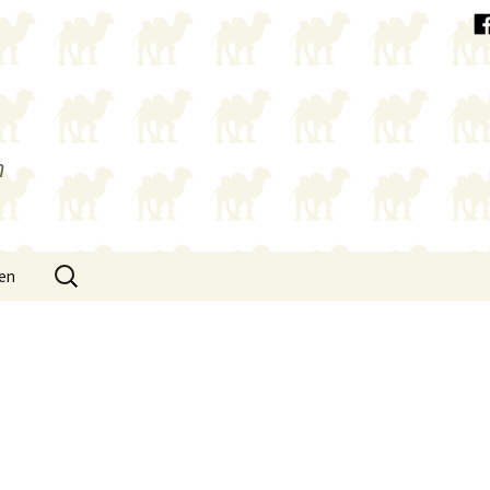
h
Suchen
een
nach: