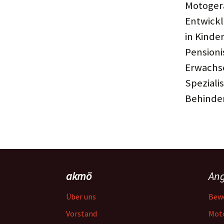
Motogera
Entwickl
in Kinde
Pensioni
Erwachse
Speziali
Behinde
akmö
An
Über uns
Bew
Vorstand
Mot