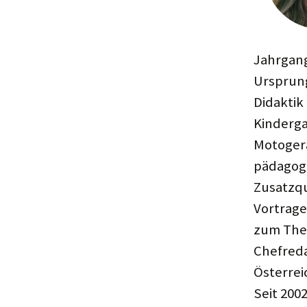
Jahrgang
Ursprung
Didaktik
Kinderga
Motogera
pädagog
Zusatzqu
Vortrage
zum The
Chefreda
Österrei
Seit 200