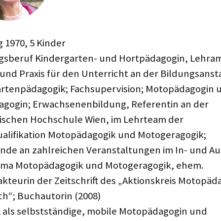
 1970, 5 Kinder
sberuf Kindergarten- und Hortpädagogin, Lehram
 und Praxis für den Unterricht an der Bildungsansta
rtenpädagogik; Fachsupervision; Motopädagogin 
gogin; Erwachsenenbildung, Referentin an der
ischen Hochschule Wien, im Lehrteam der
alifikation Motopädagogik und Motogeragogik;
nde an zahlreichen Veranstaltungen im In- und A
ma Motopädagogik und Motogeragogik, ehem.
kteurin der Zeitschrift des „Aktionskreis Motopäd
ch“; Buchautorin (2008)
2 als selbstständige, mobile Motopädagogin und