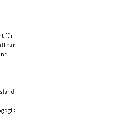
t für
lt für
und
usland
agogik