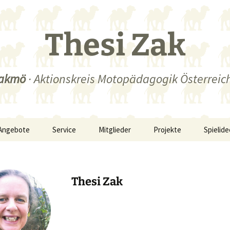
Thesi Zak
akmö
· Aktionskreis Motopädagogik Österreic
Angebote
Service
Mitglieder
Projekte
Spielid
Thesi Zak